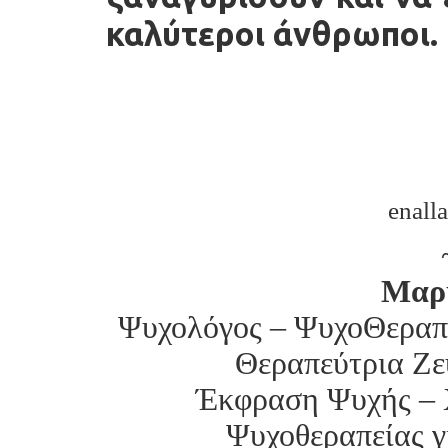
καλύτεροι άνθρωποι.
enall
Μαρ
Ψυχολόγος – ΨυχοΘεραπεύ
Θεραπεύτρια Ζε
Έκφραση Ψυχής – 
Ψυχοθεραπείας γ