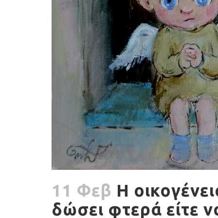
11 Φεβ
Η οικογένειά
δώσει φτερά είτε να