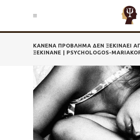
ΚΑΝΈΝΑ ΠΡΌΒΛΗΜΑ ΔΕΝ ΞΕΚΙΝΆΕΙ ΑΠ
ΞΕΚΙΝΆΝΕ | PSYCHOLOGOS-MARIAKO