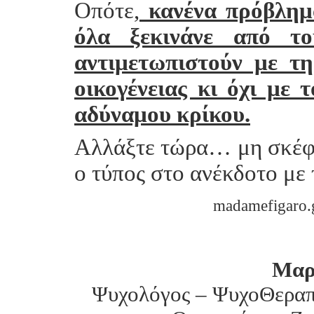
Οπότε,
κανένα πρόβλημα
όλα ξεκινάνε από το
αντιμετωπιστούν με τ
οικογένειας κι όχι με
αδύναμου κρίκου.
Αλλάξτε τώρα… μη σκέφτ
ο τύπος στο ανέκδοτο με 
madamefigaro.g
Μαρ
Ψυχολόγος – ΨυχοΘεραπε