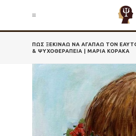
ΠΏΣ ΞΕΚΙΝΆΩ ΝΑ ΑΓΑΠΆΩ ΤΟΝ ΕΑΥΤΌ
& ΨΥΧΟΘΕΡΑΠΕΊΑ | ΜΑΡΊΑ ΚΟΡΑΚΆ