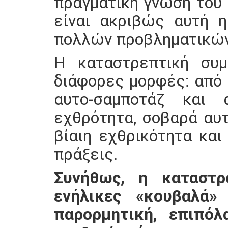
πραγματική γνώση του 
είναι ακριβώς αυτή η
πολλών προβληματικών
Η καταστρεπτική συμ
διάφορες μορφές: από έ
αυτο-σαμποτάζ και 
εχθρότητα, σοβαρά αυ
βίαιη εχθρικότητα κα
πράξεις.
Συνήθως, η καταστρ
ενήλικες «κουβαλά»
παρορμητική, επιπόλ