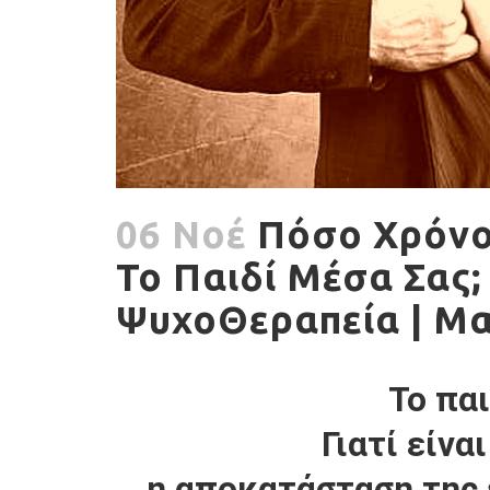
06 Νοέ
Πόσο Χρόνο
Το Παιδί Μέσα Σας;
ΨυχοΘεραπεία | Μ
Το παι
Γιατί είνα
η αποκατάσταση της 