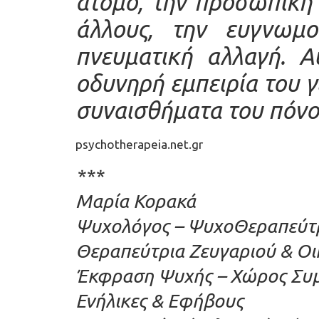
άτομο, την προσωπική τ
άλλους, την ευγνωμ
πνευματική αλλαγή. Α
οδυνηρή εμπειρία του 
συναισθήματα του πόνου
psychotherapeia.net.gr
***
Μαρία Κορακά
Ψυχολόγος – ΨυχοΘεραπεύτρι
Θεραπεύτρια Ζευγαριού & Οι
Έκφραση Ψυχής – Χώρος Συμ
Ενήλικες & Εφήβους