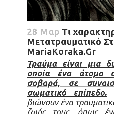
28 Μαρ
Τι χαρακτηρ
Μετατραυματικό Στρ
MariaKoraka.Gr
Τραύμα είναι μια δ
οποία ένα άτομο αι
σοβαρά,
σε
συναι
σωματικ
ό επίπεδο
.
Ο
βιώνουν ένα τραυματικ
ζωής τους, όπως ένα