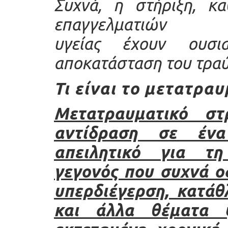
Συχνά, η στήριξη, κ
επαγγελμα
υγείας
έχουν
ουσι
αποκατάσταση του τραύ
Τι είναι το μετατραυ
Μετατραυματικό στ
αντίδραση σε ένα
απειλητικό για τη
γεγονός που συχνά οδ
υπερδιέγερση, κατάθ
και άλλα θέματα ψ