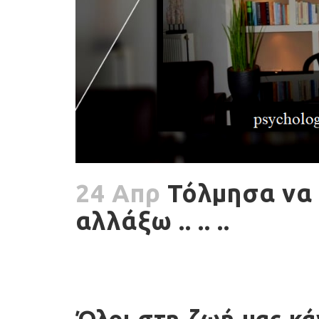
24 Απρ
Τόλμησα να 
αλλάξω .. .. ..
Όλοι στη ζωή μας κά