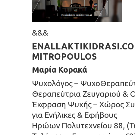
&&&
ENALLAKTIKIDRASI.C
MITROPOULOS
Μαρία Κορακά
Ψυχολόγος – ΨυχοΘεραπεύτρ
Θεραπεύτρια Ζευγαριού & Ο
Έκφραση Ψυχής – Χώρος Συ
για Ενήλικες & Εφήβους
Ηρώων Πολυτεχνείου 88, (Τ