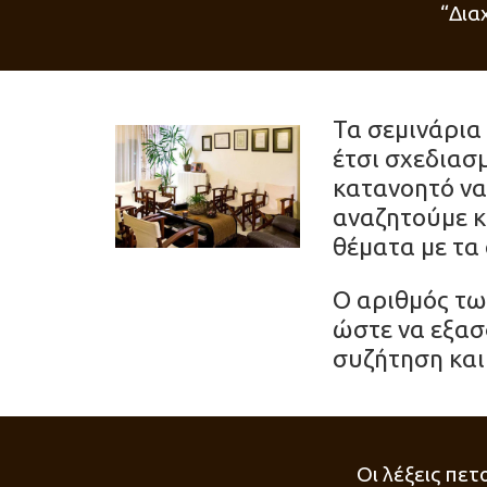
“Δια
Τα σεμινάρια 
έτσι σχεδιασ
κατανοητό να 
αναζητούμε κ
θέματα με τα
Ο αριθμός τω
ώστε να εξασ
συζήτηση και
Οι λέξεις πε