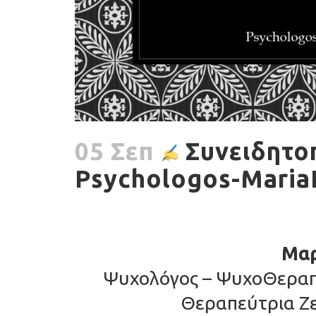
05 Σεπ
Συνειδητο
Psychologos-Maria
Μαρ
Ψυχολόγος – ΨυχοΘεραπε
Θεραπεύτρια Ζε