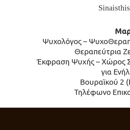
Sinaisthi
Μαρ
Ψυχολόγος – ΨυχοΘεραπε
Θεραπεύτρια Ζε
Έκφραση Ψυχής – Χώρος 
για Ενή
Βουραϊκού 2 (
Τηλέφωνο Επικο