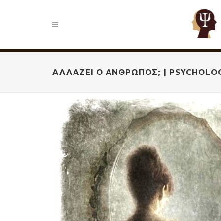
ΑΛΛΆΖΕΙ Ο ΆΝΘΡΩΠΟΣ; | PSYCHOLO