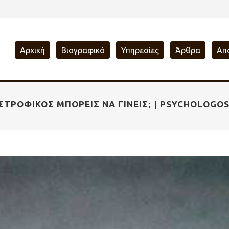
Αρχική
Βιογραφικό
Υπηρεσίες
Άρθρα
Απ
ΡΟΦΙΚΌΣ ΜΠΟΡΕΊΣ ΝΑ ΓΊΝΕΙΣ; | PSYCHOLOGO