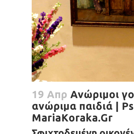
19 Απρ
Ανώριμοι γο
ανώριμα παιδιά | P
MariaKoraka.Gr
Σφιχτοδεμένη οικογέ