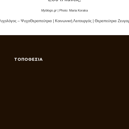
Myblogs.gr
| Photo: Maria Koraka
υχολόγος – ΨυχοΘεραπεύτρια | Κοινωνική Λειτουργός | Θεραπεύτρια Ζευγαρ
ΤΟΠΟΘΕΣΙΑ