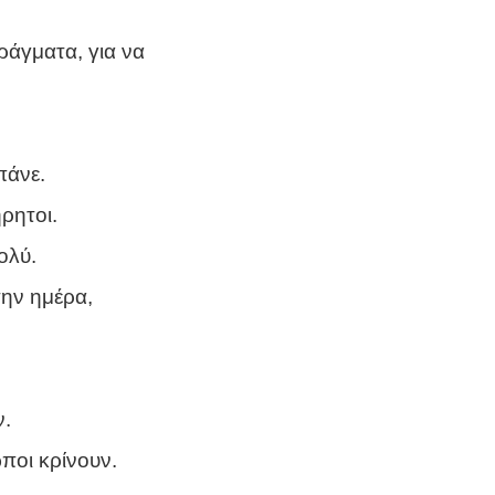
ράγματα, για να
πάνε.
ρητοι.
ολύ.
την ημέρα,
ν.
ποι κρίνουν.