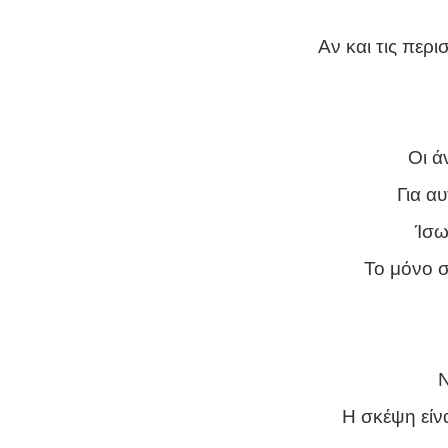
Αν και τις περ
Οι ά
Για α
Ίσω
Το μόνο σ
Ν
Η σκέψη είν