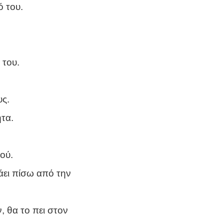
ό του.
 του.
υς.
ητα.
ού.
λάει πίσω από την
, θα το πει στον