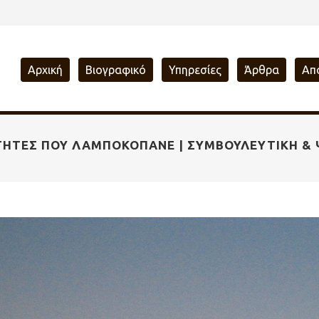
Αρχική
Βιογραφικό
Υπηρεσίες
Άρθρα
Απ
ΤΗΤΕΣ ΠΟΥ ΛΑΜΠΟΚΟΠΆΝΕ | ΣΥΜΒΟΥΛΕΥΤΙΚΉ &