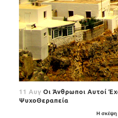
11 Αυγ
Οι Άνθρωποι Αυτοί Έχ
ΨυχοΘεραπεία
Η σκέψη 