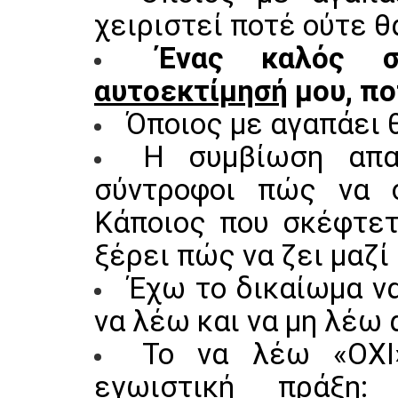
χειριστεί ποτέ ούτε θ
Ένας καλός σ
αυτοεκτίμησή
μου, πο
Όποιος με αγαπάει 
Η συμβίωση απα
σύντροφοι πώς να σ
Κάποιος που σκέφτετ
ξέρει πώς να ζει μαζί
Έχω το δικαίωμα ν
να λέω και να μη λέω 
Το να λέω «ΟΧΙ
εγωιστική πράξη: