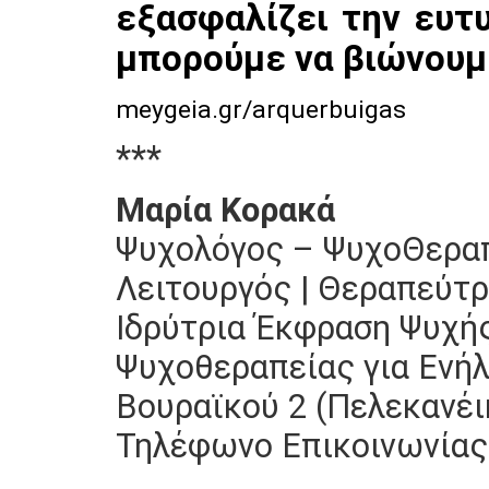
εξασφαλίζει την ευτυ
μπορούμε να βιώνουμ
meygeia.gr/a
rquerbuigas
***
Μαρία Κορακά
Ψυχολόγος – ΨυχοΘεραπ
Λειτουργός | Θεραπεύτρ
Ιδρύτρια Έκφραση Ψυχή
Ψυχοθεραπείας για Ενή
Βουραϊκού 2 (Πελεκανέι
Τηλέφωνο Επικοινωνίας 