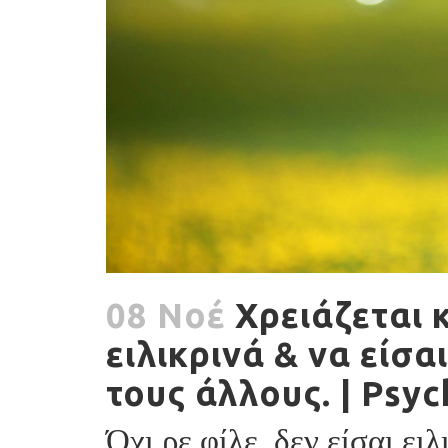
08 Νοέ
Χρειάζεται κ
ειλικρινά & να είσα
τους άλλους. | Psy
Όχι ρε φίλε, δεν είσαι ειλ