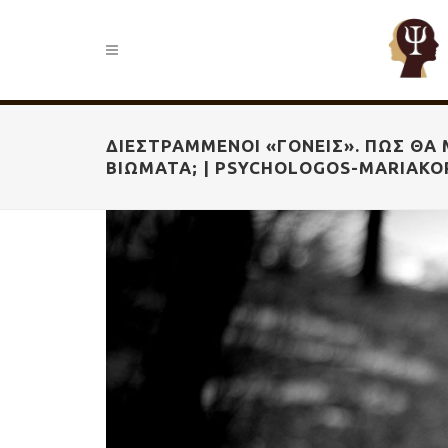
ΔΙΕΣΤΡΑΜΜΈΝΟΙ «ΓΟΝΕΊΣ». ΠΏΣ ΘΑ 
ΒΙΏΜΑΤΑ; | PSYCHOLOGOS-MARIAKO