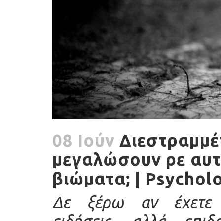
08 Ιούν
Διεστραμμέν
μεγαλώσουν ρε αυτά
βιώματα; | Psychol
Δε ξέρω αν έχετε π
ειδήσεις, αλλά επι