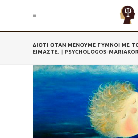
ΔΙΌΤΙ ΌΤΑΝ ΜΈΝΟΥΜΕ ΓΥΜΝΟΊ ΜΕ ΤΟ
ΕΊΜΑΣΤΕ. | PSYCHOLOGOS-MARIAKO