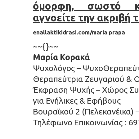
όμορφη, σωστό κο
αγνοείτε την ακριβή τ
enallaktikidrasi.com/maria prapa
~~{}~~
Μαρία Κορακά
Ψυχολόγος – ΨυχοΘεραπεύτρ
Θεραπεύτρια Ζευγαριού & Ο
Έκφραση Ψυχής – Χώρος Συ
για Ενήλικες & Εφήβους
Βουραϊκού 2 (Πελεκανέικα) 
Τηλέφωνο Επικοινωνίας : 69