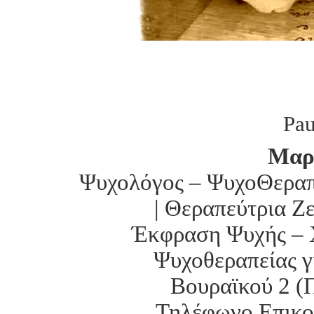
Pau
Μαρ
Ψυχολόγος – ΨυχοΘεραπε
| Θεραπεύτρια Ζ
Έκφραση Ψυχής – 
Ψυχοθεραπείας γ
Βουραϊκού 2 (
Τηλέφωνο Επικοι