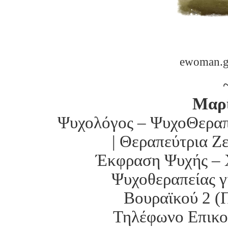
ewoman.gr
Μαρ
Ψυχολόγος – ΨυχοΘεραπε
| Θεραπεύτρια Ζ
Έκφραση Ψυχής – 
Ψυχοθεραπείας γ
Βουραϊκού 2 (
Τηλέφωνο Επικοι