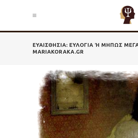
ΕΥΑΙΣΘΗΣΊΑ: ΕΥΛΟΓΊΑ Ή ΜΉΠΩΣ ΜΕΓΆ
ARIAKORAKA.GR