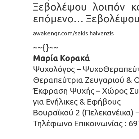
Ξεβολέψου λοιπόν κ
επόμενο… Ξεβολέψου
awakengr.com/sakis halvanzis
~~{}~~
Μαρία Κορακά
Ψυχολόγος – ΨυχοΘεραπεύτρ
Θεραπεύτρια Ζευγαριού & Ο
Έκφραση Ψυχής – Χώρος Συ
για Ενήλικες & Εφήβους
Βουραϊκού 2 (Πελεκανέικα) 
Τηλέφωνο Επικοινωνίας : 69