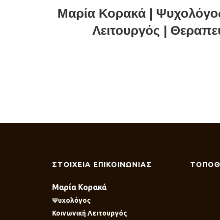
Μαρία Κορακά | Ψυχολόγο
Λειτουργός | Θεραπε
ΣΤΟΙΧΕΙΑ ΕΠΙΚΟΙΝΩΝΙΑΣ
ΤΟΠΟΘ
Μαρία Κορακά
Ψυχολόγος
Κοινωνική Λειτουργός