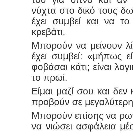
νύχτα στο δικό τους δωμ
έχει συμβεί και να τ
κρεβάτι.
Μπορούν να μείνουν λί
έχει συμβεί: «μήπως ε
φοβάσαι κάτι; είναι λογ
το πρωί.
Είμαι μαζί σου και δεν 
προβούν σε μεγαλύτερη
Μπορούν επίσης να ρωτή
να νιώσει ασφάλεια μέ