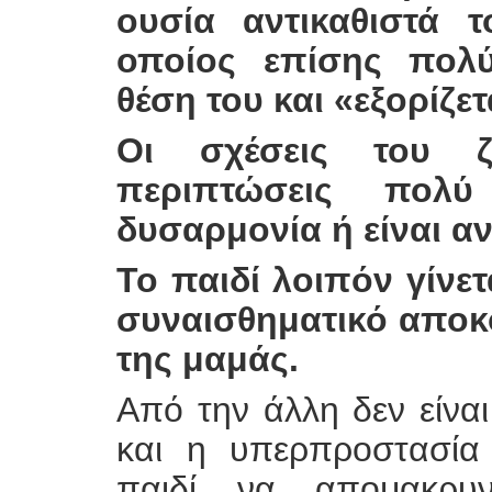
ουσία αντικαθιστά 
οποίος επίσης πολ
θέση του και «εξορίζε
Οι σχέσεις του ζ
περιπτώσεις πολύ
δυσαρμονία ή είναι α
Το παιδί λοιπόν γίνετ
συναισθηματικό αποκ
της μαμάς.
Από την άλλη δεν είναι
και η υπερπροστασία
παιδί να απομακρυ