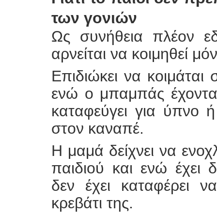
των γονιών
Ως συνήθεια πλέον εδ
αρνείται να κοιμηθεί μό
Επιδιώκει να κοιμάται 
ενώ ο μπαμπάς έχοντα
καταφεύγει για ύπνο ή
στον καναπέ.
Η μαμά δείχνει να ενοχ
παιδιού και ενώ έχει 
δεν έχει καταφέρει ν
κρεβάτι της.