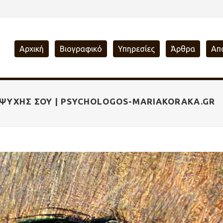
Αρχική
Βιογραφικό
Υπηρεσίες
Άρθρα
Απ
Σ ΨΥΧΉΣ ΣΟΥ | PSYCHOLOGOS-MARIAKORAKA.GR