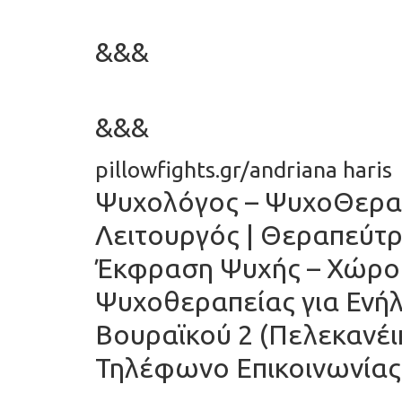
&&&
&&&
pillowfights.gr/andriana haris
Ψυχολόγος – ΨυχοΘεραπ
Λειτουργός | Θεραπεύτρ
Έκφραση Ψυχής – Χώρος
Ψυχοθεραπείας για Ενή
Βουραϊκού 2 (Πελεκανέι
Τηλέφωνο Επικοινωνίας 