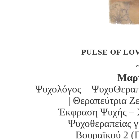
PULSE OF LO
Μαρ
Ψυχολόγος – ΨυχοΘεραπε
| Θεραπεύτρια Ζ
Έκφραση Ψυχής – 
Ψυχοθεραπείας γ
Βουραϊκού 2 (