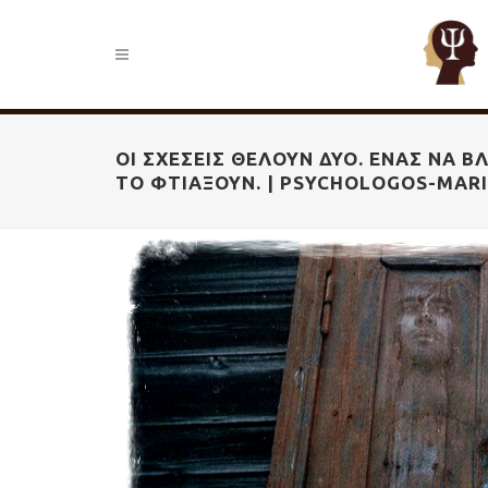
ΟΙ ΣΧΈΣΕΙΣ ΘΈΛΟΥΝ ΔΎΟ. ΈΝΑΣ ΝΑ Β
ΤΟ ΦΤΙΆΞΟΥΝ. | PSYCHOLOGOS-MAR