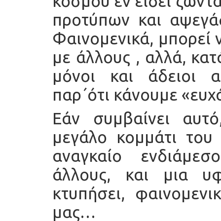
κόσμου εν είδει ζωντ
προτύπων και αψεγά
Φαινομενικά, μπορεί 
με άλλους , αλλά, κα
μόνοι και άδειοι α
παρ΄ότι κάνουμε «ευχ
Εάν συμβαίνει αυτό
μεγάλο κομμάτι του 
αναγκαίο ενδιάμε
άλλους, και μια υ
κτυπήσει, φαινομενι
μας…