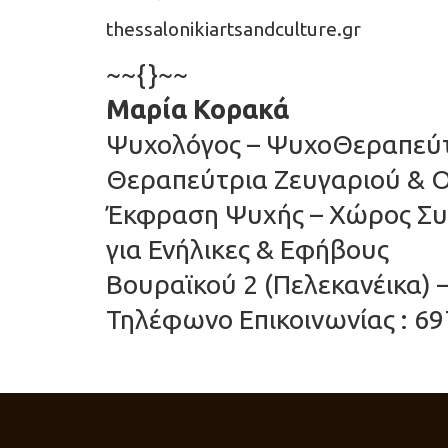
thessalonikiartsandculture.gr
~~{}~~
Μαρία Κορακά
Ψυχολόγος – ΨυχοΘεραπεύτρ
Θεραπεύτρια Ζευγαριού & Ο
Έκφραση Ψυχής – Χώρος Συ
για Ενήλικες & Εφήβους
Βουραϊκού 2 (Πελεκανέικα) 
Τηλέφωνο Επικοινωνίας : 69