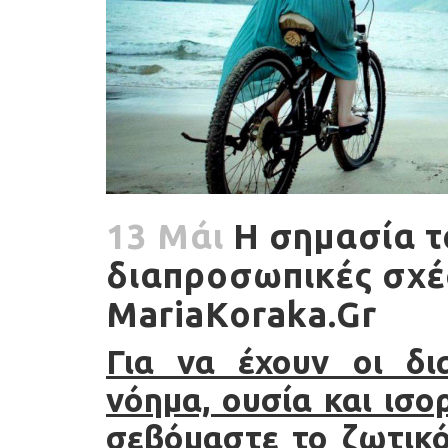
13 Μάι
Η σημασία τ
διαπροσωπικές σχέσ
MariaKoraka.Gr
Για να έχουν οι δι
νόημα, ουσία και ισο
σεβόμαστε το ζωτικ