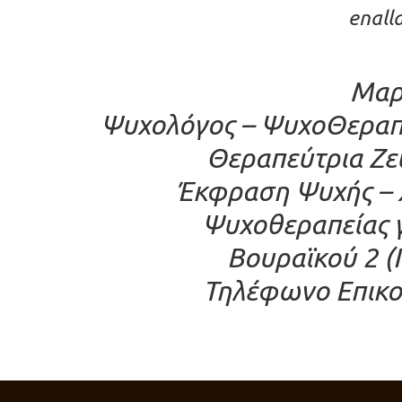
enall
Μαρ
Ψυχολόγος – ΨυχοΘεραπεύ
Θεραπεύτρια Ζε
Έκφραση Ψυχής – 
Ψυχοθεραπείας γ
Βουραϊκού 2 (
Τηλέφωνο Επικοι