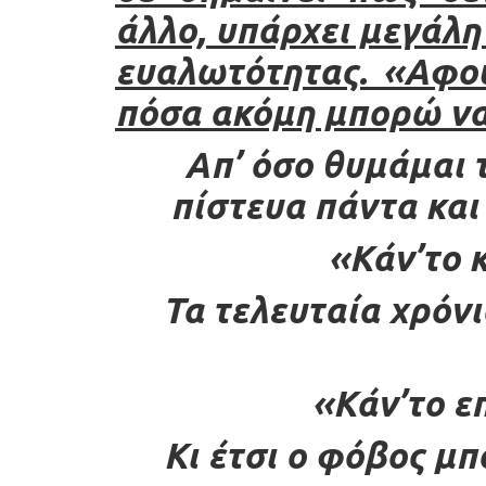
άλλο, υπάρχει μεγάλη
ευαλωτότητας. «Αφο
πόσα ακόμη μπορώ να
Απ’ όσο θυμάμαι 
πίστευα πάντα και
«Κάν’το 
Τα τελευταία χρόν
«Κάν’το ε
Κι έτσι ο φόβος μπ