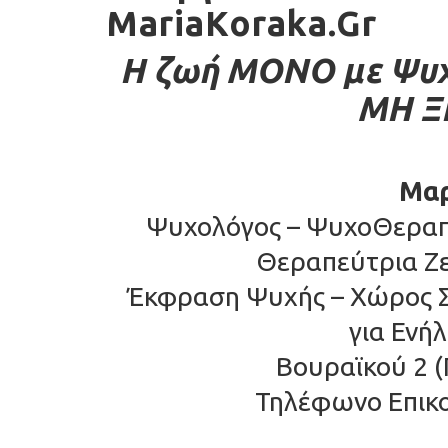
MariaKoraka.Gr
Η ζωή ΜΟΝΟ με Ψυχο
ΜΗ Ξ
Μαρ
Ψυχολόγος – ΨυχοΘεραπε
Θεραπεύτρια Ζε
Έκφραση Ψυχής – Χώρος 
για Ενή
Βουραϊκού 2 (
Τηλέφωνο Επικο