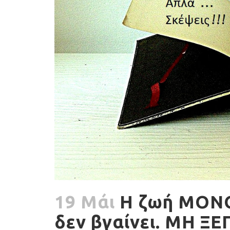
19 Μάι
Η ζωή ΜΟΝΟ
δεν βγαίνει. ΜΗ ΞΕ