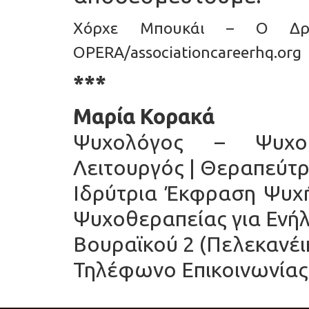
Χόρχε Μπουκάι – Ο Δρ
OPERΑ/associationcareerhq.org
***
Μαρία Κορακά
Ψυχολόγος – ΨυχοΘ
Λειτουργός | Θεραπεύτρ
Ιδρύτρια Έκφραση Ψυχ
Ψυχοθεραπείας για Ενή
Βουραϊκού 2 (Πελεκανέι
Τηλέφωνο Επικοινωνίας 