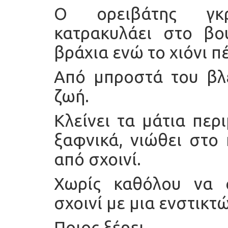
Ο ορειβάτης γκρ
κατρακυλάει στο βο
βράχια ενώ το χιόνι 
Από μπροστά του βλέ
ζωή.
Κλείνει τα μάτια περ
ξαφνικά, νιώθει στο
από σχοινί.
Χωρίς καθόλου να σ
σχοινί με μια ενστικτ
Ποιος ξέρει…