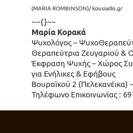
(MARIA ROMBINSON)/ kousiadis.gr
~~{}~~
Μαρία Κορακά
Ψυχολόγος – ΨυχοΘεραπεύτρ
Θεραπεύτρια Ζευγαριού & Ο
Έκφραση Ψυχής – Χώρος Συ
για Ενήλικες & Εφήβους
Βουραϊκού 2 (Πελεκανέικα) 
Τηλέφωνο Επικοινωνίας : 69