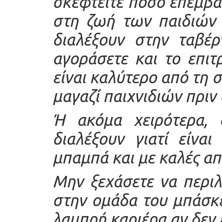
σκεφτείτε πόσο επεμβα
στη ζωή των παιδιών 
διαλέξουν στην ταβέ
αγοράσετε και το επιτ
είναι καλύτερο από τη 
μαγαζί παιχνιδιών πριν
Ή ακόμα χειρότερα,
διαλέξουν γιατί είνα
μπαμπά και με καλές απ
Μην ξεχάσετε να περιλ
στην ομάδα του μπάσκετ
λαμπρή καριέρα αν δεν 