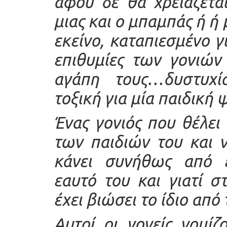
αφού δε θα χρειάζετα
μιας και ο μπαμπάς ή ή 
εκείνο, καταπιεσμένο γ
επιθυμίες των γονιών
αγάπη τους…δυστυχί
τοξική για μία παιδική 
Ένας γονιός που θέλει
των παιδιών του και ν
κάνει συνήθως από έ
εαυτό του και γιατί σ
έχει βιώσει το ίδιο από 
Αυτοί οι γονείς νομίζ