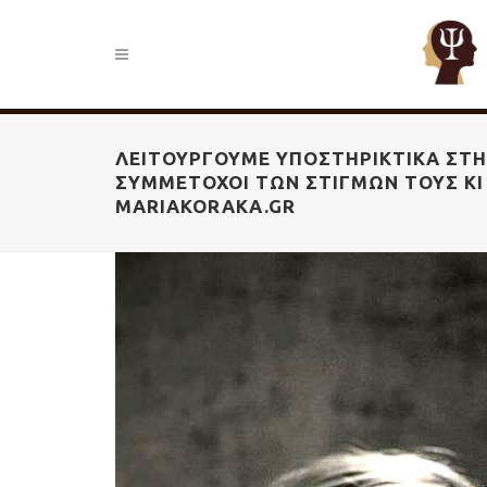
ΛΕΙΤΟΥΡΓΟΎΜΕ ΥΠΟΣΤΗΡΙΚΤΙΚΆ ΣΤΗ 
ΣΥΜΜΈΤΟΧΟΙ ΤΩΝ ΣΤΙΓΜΏΝ ΤΟΥΣ ΚΙ 
MARIAKORAKA.GR