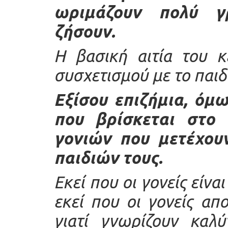
ωριμάζουν πολύ γ
ζήσουν.
Η βασική αιτία του κ
συσχετισμού με το παιδ
Εξίσου επιζήμια, όμω
που βρίσκεται στο 
γονιών που μετέχου
παιδιών τους.
Εκεί που οι γονείς είν
εκεί που οι γονείς απ
γιατί γνωρίζουν καλύ