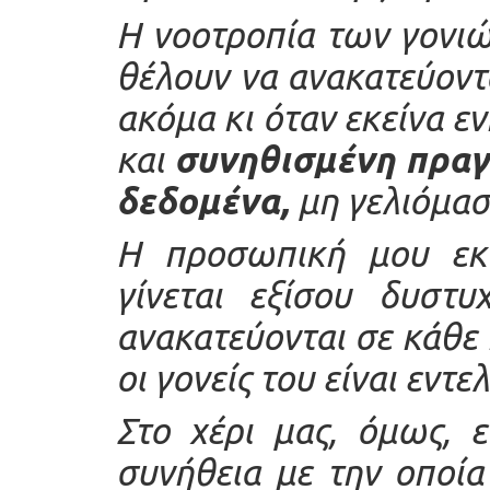
Η νοοτροπία των γονιώ
θέλουν να ανακατεύοντ
ακόμα κι όταν εκείνα ε
και
συνηθισμένη πραγ
δεδομένα,
μη γελιόμασ
Η προσωπική μου εκτ
γίνεται εξίσου δυστυ
ανακατεύονται σε κάθε 
οι γονείς του είναι εντε
Στο χέρι μας, όμως, 
συνήθεια με την οποία