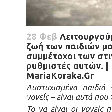
28 Φεβ
Λειτουργούμ
ζωή των παιδιών μα
συμμέτοχοι των στι
ρυθμιστές αυτών. |
MariaKoraka.Gr
Δυστυχισμένα παιδιά 
γονείς – είναι αυτά που
Το να είναι οι γονείς 