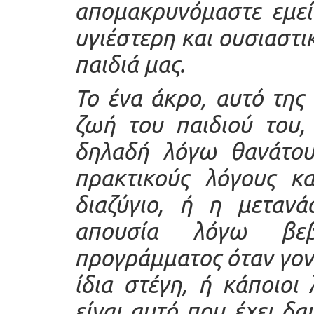
απομακρυνόμαστε εμεί
υγιέστερη και ουσιαστι
παιδιά μας.
Το ένα άκρο, αυτό της
ζωή του παιδιού του,
δηλαδή λόγω θανάτου
πρακτικούς λόγους κα
διαζύγιο, ή η μεταν
απουσία λόγω βεβα
προγράμματος όταν γονι
ίδια στέγη, ή κάποιοι 
είναι αυτό που έχει δα