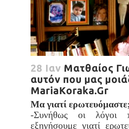
28 Ιαν
Ματθαίος Γι
αυτόν που μας μοιά
MariaKoraka.Gr
Μα γιατί ερωτευόμαστε
-Συνήθως οι λόγοι 
εξηγήσουμε γιατί ερωτ