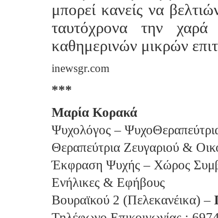
μπορεί κανείς να βελτιώ
ταυτόχρονα την χαρά 
καθημερινών μικρών επιτ
inewsgr.com
***
Μαρία Κορακά
Ψυχολόγος – ΨυχοΘεραπεύτρια 
Θεραπεύτρια Ζευγαριού & Οικ
Έκφραση Ψυχής – Χώρος Συμβ
Ενήλικες & Εφήβους
Βουραϊκού 2 (Πελεκανέικα) –
Τηλέφωνο Επικοινωνίας : 697