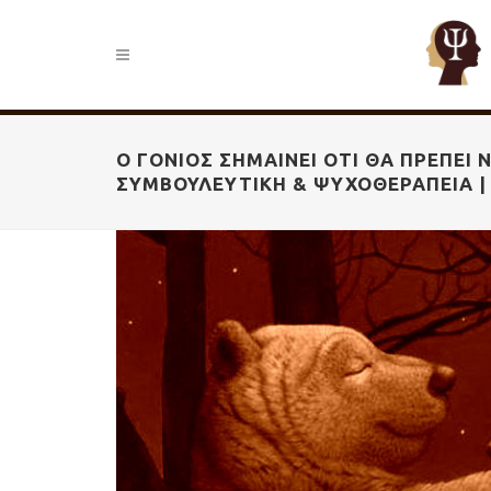
Ο ΓΟΝΙΌΣ ΣΗΜΑΊΝΕΙ ΌΤΙ ΘΑ ΠΡΈΠΕΙ Ν
ΣΥΜΒΟΥΛΕΥΤΙΚΉ & ΨΥΧΟΘΕΡΑΠΕΊΑ |