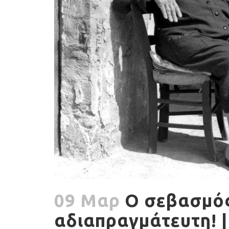
09 Μαρ
Ο σεβασμός 
αδιαπραγμάτευτη! |