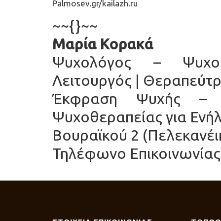
Palmosev.gr/kailazh.ru
~~{}~~
Μαρία Κορακά
Ψυχολόγος – ΨυχοΘ
Λειτουργός | Θεραπεύτρ
Έκφραση Ψυχής – 
Ψυχοθεραπείας για Ενή
Βουραϊκού 2 (Πελεκανέι
Τηλέφωνο Επικοινωνίας 