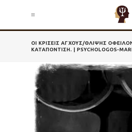
OΙ ΚΡΊΣΕΙΣ ΆΓΧΟΥΣ/ΘΛΊΨΗΣ ΟΦΕΊΛΟ
ΚΑΤΑΠΌΝΤΙΣΗ. | PSYCHOLOGOS-MAR