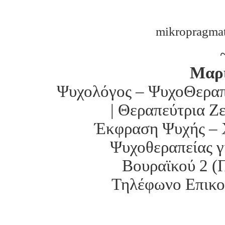
mikropragmata
Μαρ
Ψυχολόγος – ΨυχοΘεραπε
| Θεραπεύτρια Ζ
Έκφραση Ψυχής – 
Ψυχοθεραπείας γ
Βουραϊκού 2 (
Τηλέφωνο Επικοι