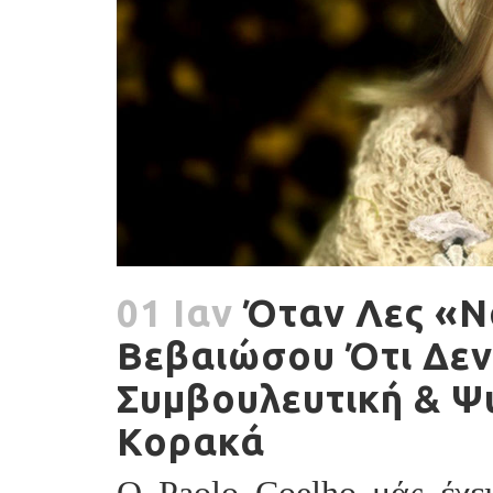
01 Ιαν
Όταν Λες «Ν
Βεβαιώσου Ότι Δεν 
Συμβουλευτική & Ψ
Κορακά