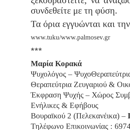
ξεκουραστείτε, να αναζωο
συνδεθείτε με τη φύση.
Τα όρια εγγυώνται και την
www.tuku/www.palmosev.gr
***
Μαρία Κορακά
Ψυχολόγος – ΨυχοΘεραπεύτρια 
Θεραπεύτρια Ζευγαριού & Οικ
Έκφραση Ψυχής – Χώρος Συμβ
Ενήλικες & Εφήβους
Βουραϊκού 2 (Πελεκανέικα) –
Τηλέφωνο Επικοινωνίας : 697