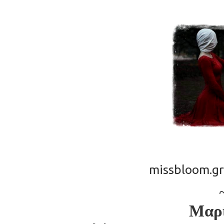
missbloom.gr
Μαρ