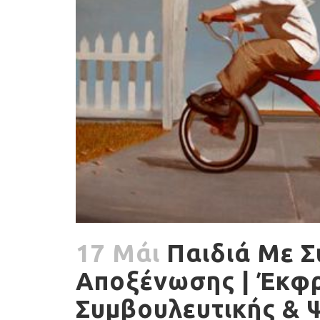
17 Μάι
Παιδιά Με Σ
Αποξένωσης | Έκφ
Συμβουλευτικής & 