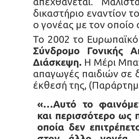
απεχθάνεται. Μάλιστ
δικαστήριο εναντίον τ
ο γονέας με τον οποίο 
Το 2002 το Ευρωπαϊκό
Σύνδρομο Γονικής Α
Διάσκεψη.
Η Μέρι Μπαν
απαγωγές παιδιών σε δ
έκθεσή της, (Παράρτημα
«…Αυτό το φαινόμε
και περισσότερο ως 
οποία δεν επιτρέπετ
στον άλλο γονέα.