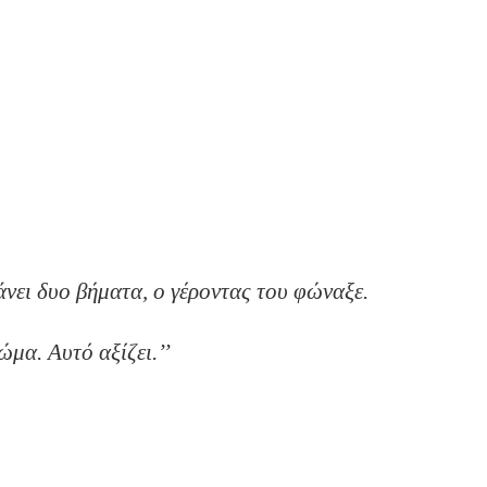
ολουθήσω γέροντα;’’
ε μου. Αυτός αξίζει.’’
δύσκολο.’’
ορισμός σου.’’
κάνει δυο βήματα, ο γέροντας του φώναξε.
πριν γίνεις χώμα. Αυτό αξίζει.’’