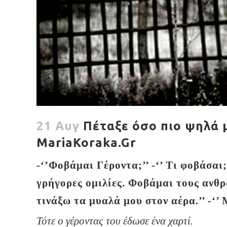
21 Αυγ
Πέταξε όσο πιο ψηλά μπ
MariaKoraka.Gr
-‘’Φοβάμαι Γέροντα;’’ -‘’ Τι φοβάσαι;
γρήγορες ομιλίες. Φοβάμαι τους ανθρώ
τινάξω τα μυαλά μου στον αέρα.’’ -‘’ 
Τότε ο γέροντας το