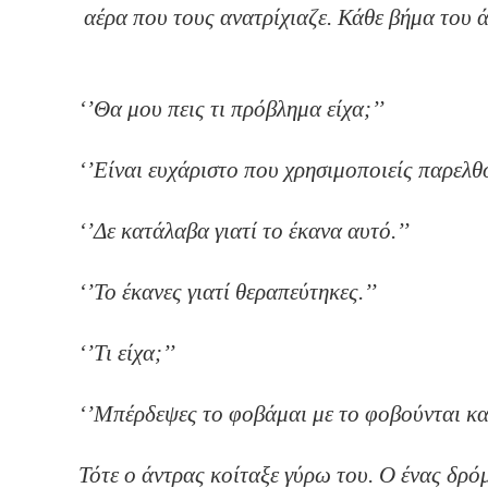
αέρα που τους ανατρίχιαζε. Κάθε βήμα του
‘’Θα μου πεις τι πρόβλημ
‘’Είναι ευχάριστο που χ
‘’Δε κατάλαβα για
‘’Το έκανες γιατ
‘’Τι 
‘’Μπέρδεψες το φοβάμαι με το φοβούνται κα
Τότε o άντρας κοίταξε γύρω του. Ο ένας