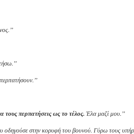
ατί;’’
. Νιώθω εγκλωβισμένος.’’
ζί μου.’’
ει χώρος να περπατήσω.’’
αυτούς θέλουν περπατήσουν.’’
 σε βγάλουν;’’
να τους περπατήσεις ως το τέλος.
Έλα μαζί μου.’’
υ οδηγούσε στην κορυφή του βουνού. Γύρω τους υπήρ