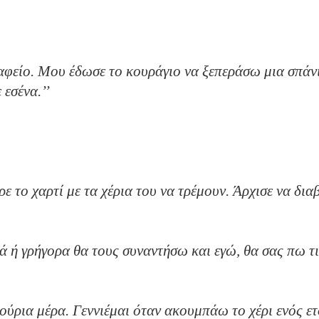
αι αυτό;’’
ταφείο. Μου έδωσε το κουράγιο να ξεπεράσω μια σπάν
ίδια προβλήματα με εσένα.’’
λημα έχω;’’
ν θεραπευτείς.’’
ρε το χαρτί με τα χέρια του να τρέμουν. Άρχισε να δι
ά ή γρήγορα θα τους συναντήσω και εγώ, θα σας πω τ
ούρια μέρα. Γεννιέμαι όταν ακουμπάω το χέρι ενός ετ