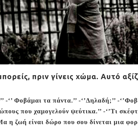
ορείς, πριν γίνεις χώμα. Αυτό αξίζ
’’ -‘’ Φοβάμαι τα πάντα.’’ -‘’Δηλαδή;’’ -‘’Φ
πους που χαμογελούν ψεύτικα.’’ -‘’Τι σκέφτε
Μα η ζωή είναι δώρο που σου δίνεται μια φορά
υ έδωσε ένα χαρτί.