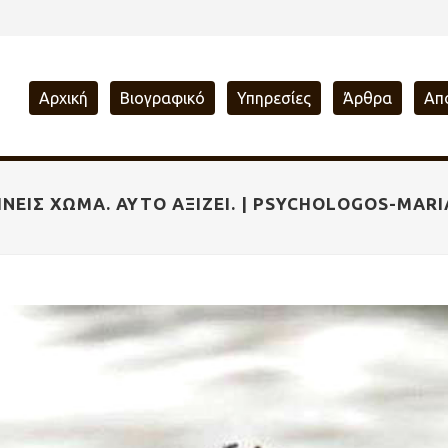
Αρχική
Βιογραφικό
Υπηρεσίες
Άρθρα
Απ
ΊΝΕΙΣ ΧΏΜΑ. ΑΥΤΌ ΑΞΊΖΕΙ. | PSYCHOLOGOS-MAR