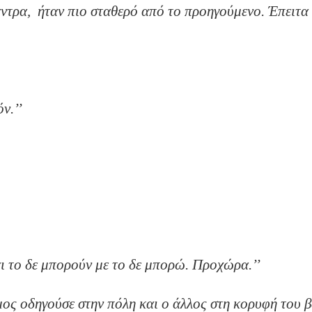
 άντρα, ήταν πιο σταθερό από το προηγούμενο. Έπε
α είχα;’’
ρησιμοποιείς παρελθόν.’’
τί το έκανα αυτό.’’
ί θεραπεύτηκες.’’
είχα;’’
ι το δε μπορούν με το δε μπορώ. Προχώρα.’’
 δρόμος οδηγούσε στην πόλη και ο άλλος στη κορ