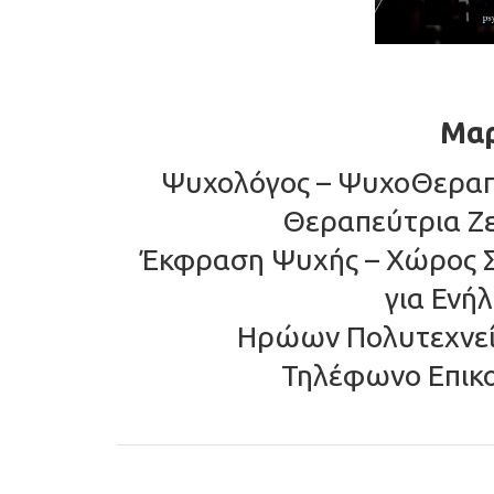
Μαρ
Ψυχολόγος – ΨυχοΘεραπε
Θεραπεύτρια Ζε
Έκφραση Ψυχής – Χώρος 
για Ενή
Ηρώων Πολυτεχνείο
Τηλέφωνο Επικο