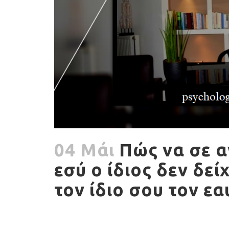
04 Μάι
Πώς να σε α
εσύ ο ίδιος δεν δεί
τον ίδιο σου τον εα