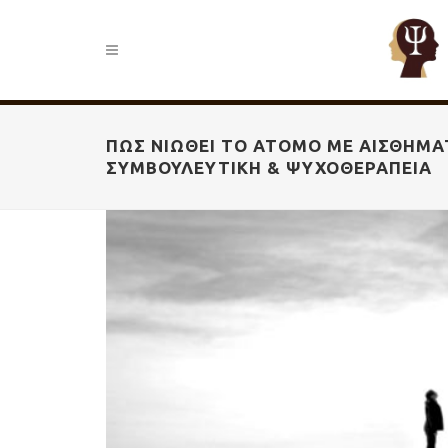
ΠΏΣ ΝΙΏΘΕΙ ΤΟ ΆΤΟΜΟ ΜΕ ΑΙΣΘΉΜΑ
ΥΜΒΟΥΛΕΥΤΙΚΉ & ΨΥΧΟΘΕΡΑΠΕΊΑ