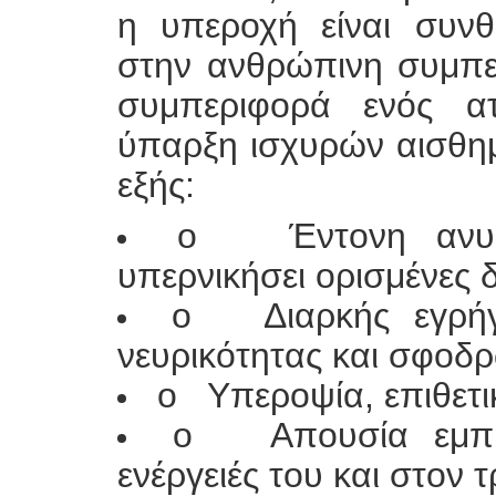
η υπεροχή είναι συν
στην ανθρώπινη συμπε
συμπεριφορά ενός α
ύπαρξη ισχυρών αισθημ
εξής:
o Έντονη ανυπο
υπερνικήσει ορισμένες 
o Διαρκής εγρήγ
νευρικότητας και σφοδ
o Υπεροψία, επιθετικ
o Απουσία εμπισ
ενέργειές του και στον 