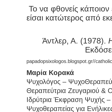
Το να φθονείς κάποιον ε
είσαι κατώτερος από ε
Άντλερ, Α. (1978).
Εκδόσε
papadopsixologos.blogspot.gr//catholi
Μαρία Κορακά
Ψυχολόγος – ΨυχοΘεραπεύτρ
Θεραπεύτρια Ζευγαριού & Ο
Ιδρύτρια Έκφραση Ψυχής –
Ψυχοθεραπείας για Ενήλικε