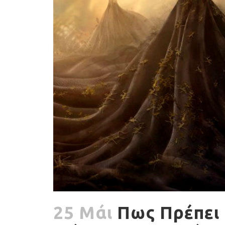
25 Μάι
Πως Πρέπει 