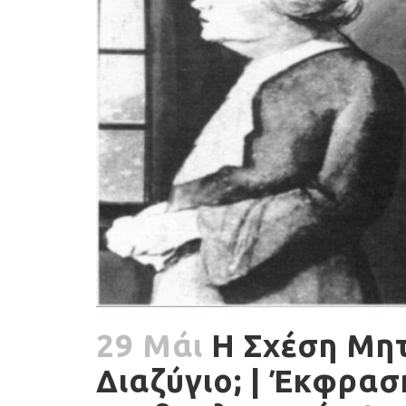
29 Μάι
Η Σχέση Μητ
Διαζύγιο; | Έκφρασ