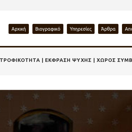
Αρχική
Βιογραφικό
Υπηρεσίες
Άρθρα
Απ
ΥΝΤΡΟΦΙΚΌΤΗΤΑ | ΈΚΦΡΑΣΗ ΨΥΧΉΣ | ΧΏΡΟΣ ΣΥΜ