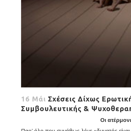
16 Μάι
Σχέσεις Δίχως Ερωτικ
Συμβουλευτικής & Ψυχοθερα
Οι ατέρμονε
Παρ’ όλο που συνήθως λέμε «δυνατός είναι 