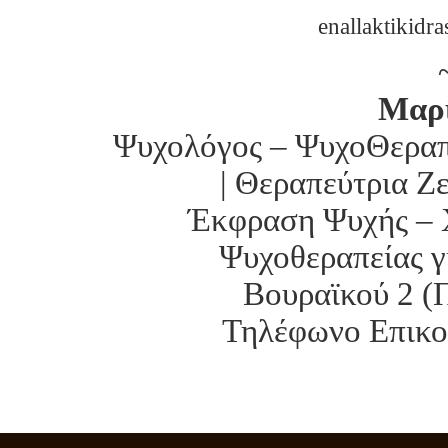
enallaktikidr
Μαρ
Ψυχολόγος – ΨυχοΘεραπε
| Θεραπεύτρια Ζ
Έκφραση Ψυχής – 
Ψυχοθεραπείας γ
Βουραϊκού 2 (
Τηλέφωνο Επικοι