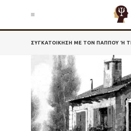
ΣΥΓΚΑΤΟΊΚΗΣΗ MΕ TΟΝ ΠΑΠΠΟΎ Ή ΤΗ