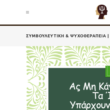
ΣΥΜΒΟΥΛΕΥΤΙΚΉ & ΨΥΧΟΘΕΡΑΠΕΊΑ |