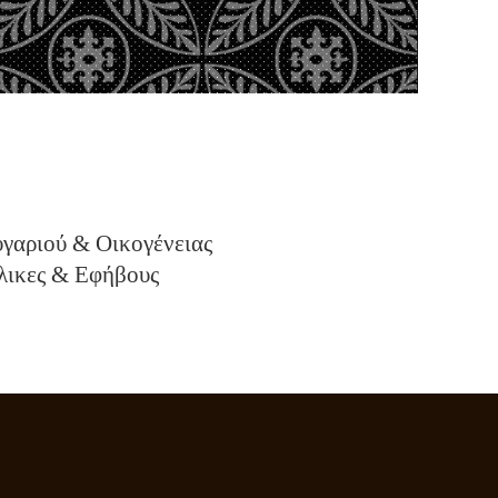
υγαριού & Οικογένειας
λικες & Εφήβους