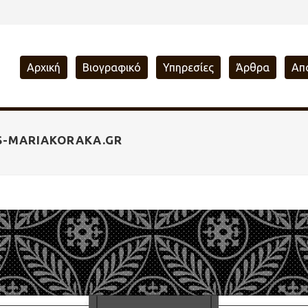
Αρχική
Βιογραφικό
Υπηρεσίες
Άρθρα
Απ
S-MARIAKORAKA.GR